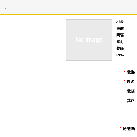
,
租金:
售價:
間隔:
座向:
裝修:
Ref#
*
電郵
*
姓名
電話
其它
*
驗證碼