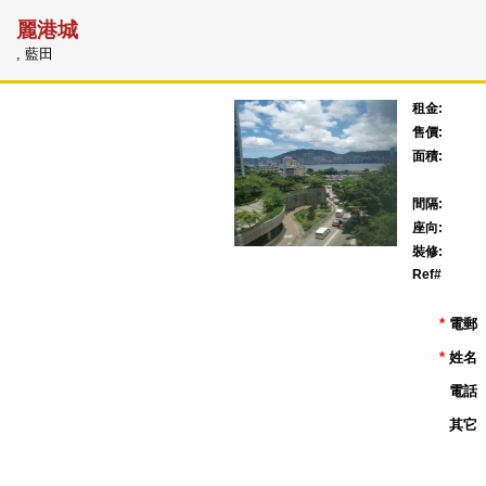
麗港城
, 藍田
租金:
售價:
面積:
間隔:
座向:
裝修:
Ref#
*
電郵
*
姓名
電話
其它