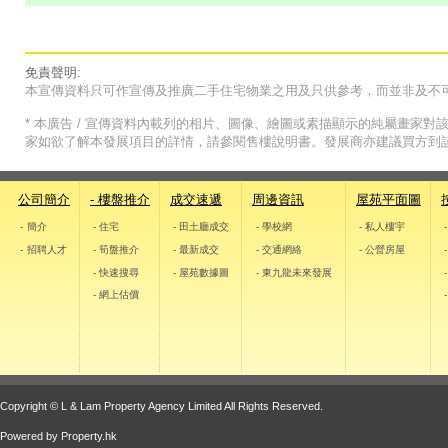
免責聲明:
本宣傳資料只可作宣傳及推廣二手住宅物業之用及只供參考，而並非及不
* 本廣告 / 宣傳資料內載列的相片、圖像、繪圖或素描顯示的純屬畫家
家如欲了解本發展項目的詳情，請參閱售樓說明書。發展商亦建議買方到
公司簡介
- 樓盤推介
成交速遞
周邊資訊
屋苑平面圖
- 簡介
- 住宅
- 田土廳成交
- 學校網
- 私人樓宇
- 招聘人才
- 筍盤推介
- 最新成交
- 交通網絡
- 公營房屋
- 快速搜尋
- 屋苑數據圖
- 東九龍未來發展
- 網上估價
Copyright © L & Lam Property Agency Limited All Rights Reserved.
Powered by
Property.hk