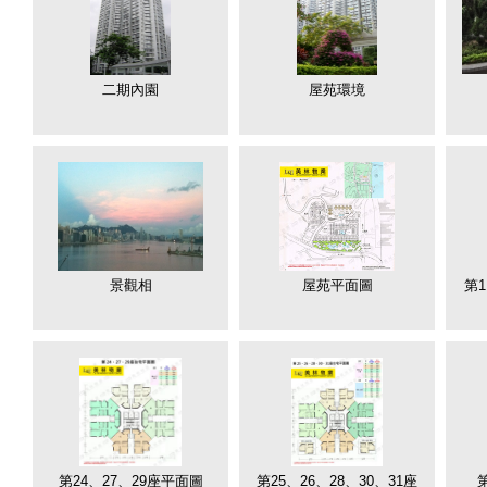
二期內園
屋苑環境
景觀相
屋苑平面圖
第1
第24、27、29座平面圖
第25、26、28、30、31座