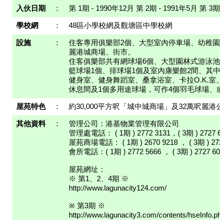
入伙日期
：
第 1期 - 1990年12月 第 2期 - 1991年5月 第 3期
學校網
：
48區小學校網及觀塘區中學校網
設施
：
住客專用俱樂部2個、大型室內停車場、幼稚
麗港城商場、街市。
住客俱樂部共有網球場6個、大型園林式游泳池
籃球場1個、排球場1個及室內康樂館2間、其
健身室、健身舞蹈室、桑拿浴室、卡拉O.K.室
休息間及1個多用途球場，可作4個羽毛球場、
屋苑特色
：
約30,000平方呎「城中城商場」及32萬呎麗港
其他資料
：
管理公司：港基物業管理有限公司
管理處電話： ( 1期 ) 2772 3131，( 3期 ) 2727 
屋苑商場電話： ( 1期 ) 2670 9218 ， ( 3期 ) 27
會所電話：( 1期 ) 2772 5666 ， ( 3期 ) 2727 60
屋苑網址：
※ 第1、2、4期 ※
http://www.lagunacity124.com/
※ 第3期 ※
http://www.lagunacity3.com/contents/hseInfo.p