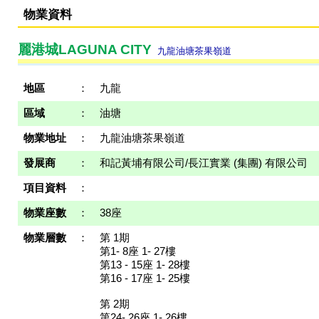
物業資料
麗港城LAGUNA CITY
九龍油塘茶果嶺道
地區
：
九龍
區域
：
油塘
物業地址
：
九龍油塘茶果嶺道
發展商
：
和記黃埔有限公司/長江實業 (集團) 有限公司
項目資料
：
物業座數
：
38座
物業層數
：
第 1期
第1- 8座 1- 27樓
第13 - 15座 1- 28樓
第16 - 17座 1- 25樓
第 2期
第24- 26座 1- 26樓