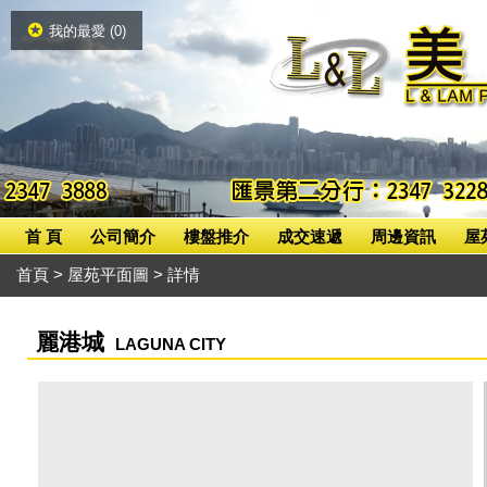
我的最愛 (
0
)
首 頁
公司簡介
樓盤推介
成交速遞
周邊資訊
屋
首頁
>
屋苑平面圖
> 詳情
麗港城
LAGUNA CITY