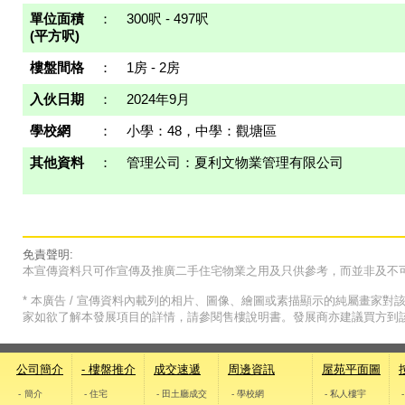
單位面積
：
300呎 - 497呎
(平方呎)
樓盤間格
：
1房 - 2房
入伙日期
：
2024年9月
學校網
：
小學：48，中學：觀塘區
其他資料
：
管理公司：夏利文物業管理有限公司
免責聲明:
本宣傳資料只可作宣傳及推廣二手住宅物業之用及只供參考，而並非及不
* 本廣告 / 宣傳資料內載列的相片、圖像、繪圖或素描顯示的純屬畫家
家如欲了解本發展項目的詳情，請參閱售樓說明書。發展商亦建議買方到
公司簡介
- 樓盤推介
成交速遞
周邊資訊
屋苑平面圖
- 簡介
- 住宅
- 田土廳成交
- 學校網
- 私人樓宇