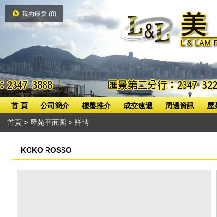
我的最愛 (
0
)
首 頁
公司簡介
樓盤推介
成交速遞
周邊資訊
屋
首頁
>
屋苑平面圖
> 詳情
KOKO ROSSO