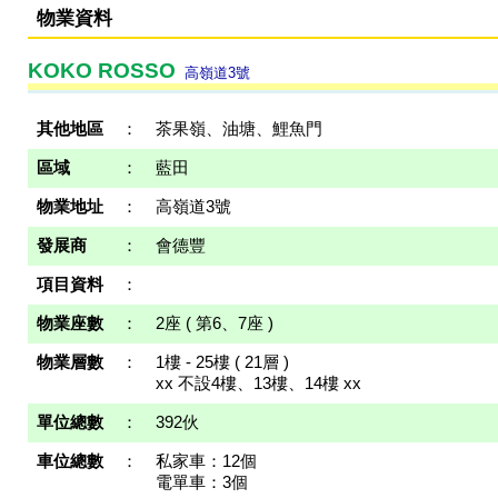
物業資料
KOKO ROSSO
高嶺道3號
其他地區
：
茶果嶺、油塘、鯉魚門
區域
：
藍田
物業地址
：
高嶺道3號
發展商
：
會德豐
項目資料
：
物業座數
：
2座 ( 第6、7座 )
物業層數
：
1樓 - 25樓 ( 21層 )
xx 不設4樓、13樓、14樓 xx
單位總數
：
392伙
車位總數
：
私家車：12個
電單車：3個